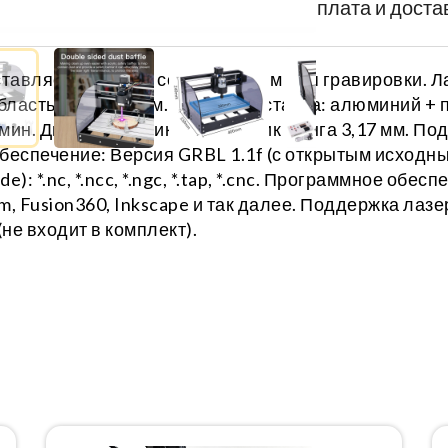
Характеристики
Оплата и доста
ставляется только со шпинделем для гравировки. 
область: 300*180 мм. Материал станка: алюминий + п
б/мин. Двойной шарикоподшипник Цанга 3,17 мм. П
обеспечение: Версия GRBL 1.1f (с открытым исходн
 *.nc, *.ncc, *.ngc, *.tap, *.cnc. Программное обе
m, Fusion360, Inkscape и так далее. Поддержка лазе
е входит в комплект).