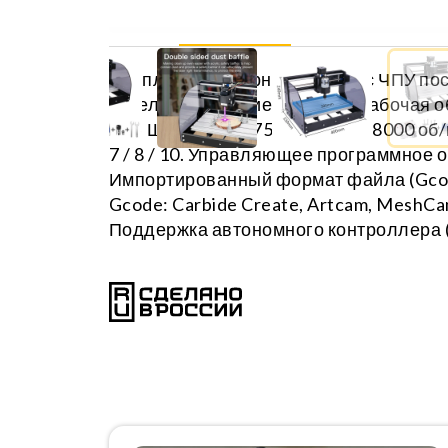
Описание
Комплект фрезерного станка с ЧПУ по
отдельно. Питание: 24 В, 5А. Рабочая 
н/м. Шпиндель 775 ER11, 24В: 8000 о
7 / 8 / 10. Управляющее программное 
Импортированный формат файла (Gcode):
Gcode: Carbide Create, Artcam, MeshCa
Поддержка автономного контроллера (н