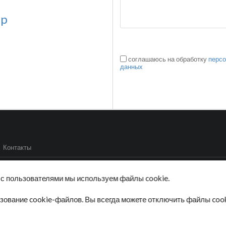
pp
соглашаюсь на обработку
перс
данных
Контакты
син
Для мебели
Для фанеры
Напольные
Для дерева
Для пластик
 с пользователями мы используем файлы cookie.
ных данных
sales@
зование cookie-файлов. Вы всегда можете отключить файлы cook
е являются публичной офертой.
льно информационный характер.
уточнять дополнительно в отделе продаж.