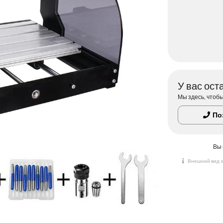
У вас ост
Мы здесь, чтоб
По
Вы 
Внешний вид э