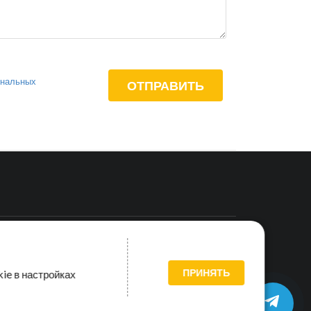
ональных
а
Универсальные
portalium.ru
+7 (812) 509-52-53
ПРИНЯТЬ
ie в настройках