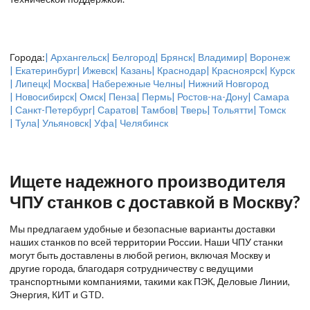
Города:
| Архангельск
| Белгород
| Брянск
| Владимир
| Воронеж
| Екатеринбург
| Ижевск
| Казань
| Краснодар
| Красноярск
| Курск
| Липецк
| Москва
| Набережные Челны
| Нижний Новгород
| Новосибирск
| Омск
| Пенза
| Пермь
| Ростов-на-Дону
| Самара
| Санкт-Петербург
| Саратов
| Тамбов
| Тверь
| Тольятти
| Томск
| Тула
| Ульяновск
| Уфа
| Челябинск
Ищете надежного производителя
ЧПУ станков с доставкой в Москву?
Мы предлагаем удобные и безопасные варианты доставки
наших станков по всей территории России. Наши ЧПУ станки
могут быть доставлены в любой регион, включая Москву и
другие города, благодаря сотрудничеству с ведущими
транспортными компаниями, такими как ПЭК, Деловые Линии,
Энергия, КИТ и GTD.