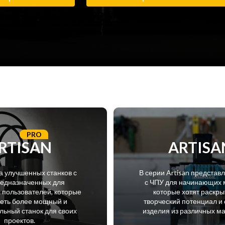
PRO
RTISAN
ARTISA
а улучшенных станков с
В серии Artisan представ
редназначенных для
с ЧПУ для начинающих 
пользователей, которые
которые хотят раскры
меть более мощный и
творческий потенциал и 
ьный станок для своих
изделия из различных м
проектов.