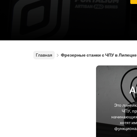
Главная
Фрезерные станки с ЧПУ в Липецке
A
Это линейк
ЧПУ, п
начинающих 
хотят и
функционал