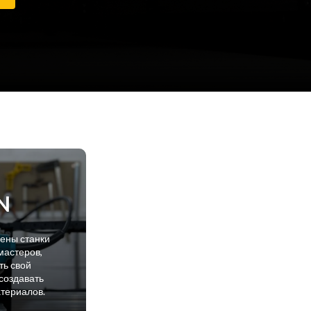
N
лены станки
мастеров,
ть свой
создавать
атериалов.