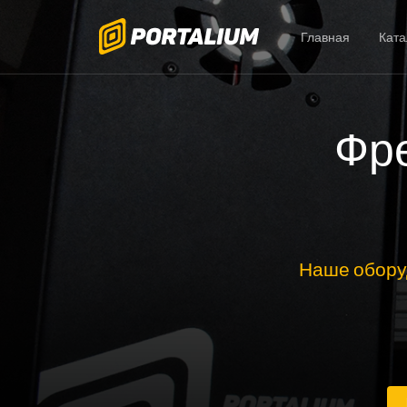
Главная
Ката
Фре
Наше обору