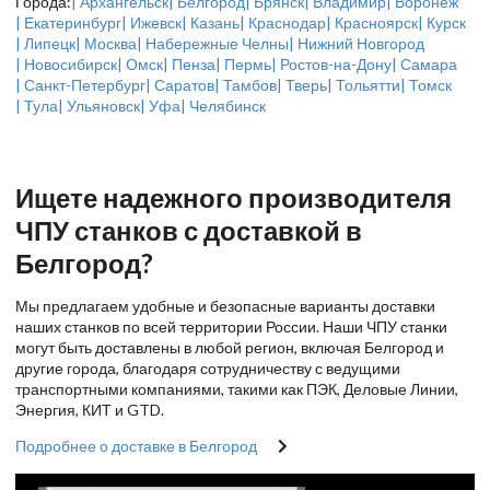
Города:
| Архангельск
| Белгород
| Брянск
| Владимир
| Воронеж
| Екатеринбург
| Ижевск
| Казань
| Краснодар
| Красноярск
| Курск
| Липецк
| Москва
| Набережные Челны
| Нижний Новгород
| Новосибирск
| Омск
| Пенза
| Пермь
| Ростов-на-Дону
| Самара
| Санкт-Петербург
| Саратов
| Тамбов
| Тверь
| Тольятти
| Томск
| Тула
| Ульяновск
| Уфа
| Челябинск
Ищете надежного производителя
ЧПУ станков с доставкой в
Белгород?
Мы предлагаем удобные и безопасные варианты доставки
наших станков по всей территории России. Наши ЧПУ станки
могут быть доставлены в любой регион, включая Белгород и
другие города, благодаря сотрудничеству с ведущими
транспортными компаниями, такими как ПЭК, Деловые Линии,
Энергия, КИТ и GTD.
Подробнее о доставке в Белгород