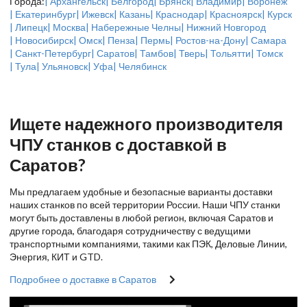
Города:
| Архангельск
| Белгород
| Брянск
| Владимир
| Воронеж
| Екатеринбург
| Ижевск
| Казань
| Краснодар
| Красноярск
| Курск
| Липецк
| Москва
| Набережные Челны
| Нижний Новгород
| Новосибирск
| Омск
| Пенза
| Пермь
| Ростов-на-Дону
| Самара
| Санкт-Петербург
| Саратов
| Тамбов
| Тверь
| Тольятти
| Томск
| Тула
| Ульяновск
| Уфа
| Челябинск
Ищете надежного производителя
ЧПУ станков с доставкой в
Саратов?
Мы предлагаем удобные и безопасные варианты доставки
наших станков по всей территории России. Наши ЧПУ станки
могут быть доставлены в любой регион, включая Саратов и
другие города, благодаря сотрудничеству с ведущими
транспортными компаниями, такими как ПЭК, Деловые Линии,
Энергия, КИТ и GTD.
Подробнее о доставке в Саратов