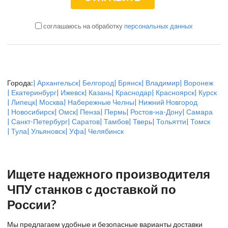
соглашаюсь на обработку
персональных данных
Города:
| Архангельск
| Белгород
| Брянск
| Владимир
| Воронеж
| Екатеринбург
| Ижевск
| Казань
| Краснодар
| Красноярск
| Курск
| Липецк
| Москва
| Набережные Челны
| Нижний Новгород
| Новосибирск
| Омск
| Пенза
| Пермь
| Ростов-на-Дону
| Самара
| Санкт-Петербург
| Саратов
| Тамбов
| Тверь
| Тольятти
| Томск
| Тула
| Ульяновск
| Уфа
| Челябинск
Ищете надежного производителя
ЧПУ станков с доставкой по
России?
Мы предлагаем удобные и безопасные варианты доставки