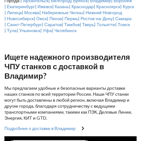
Города:
| Архангельск
| Белгород
| Брянск
| Владимир
| Воронеж
| Екатеринбург
| Ижевск
| Казань
| Краснодар
| Красноярск
| Курск
| Липецк
| Москва
| Набережные Челны
| Нижний Новгород
| Новосибирск
| Омск
| Пенза
| Пермь
| Ростов-на-Дону
| Самара
| Санкт-Петербург
| Саратов
| Тамбов
| Тверь
| Тольятти
| Томск
| Тула
| Ульяновск
| Уфа
| Челябинск
Ищете надежного производителя
ЧПУ станков с доставкой в
Владимир?
Мы предлагаем удобные и безопасные варианты доставки
наших станков по всей территории России. Наши ЧПУ станки
могут быть доставлены в любой регион, включая Владимир и
другие города, благодаря сотрудничеству с ведущими
транспортными компаниями, такими как ПЭК, Деловые Линии,
Энергия, КИТ и GTD.
Подробнее о доставке в Владимир