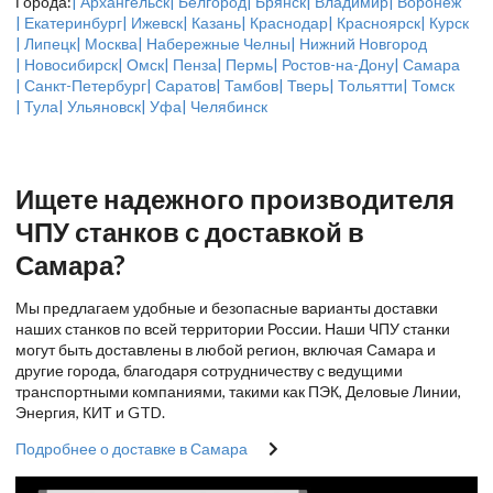
Города:
| Архангельск
| Белгород
| Брянск
| Владимир
| Воронеж
| Екатеринбург
| Ижевск
| Казань
| Краснодар
| Красноярск
| Курск
| Липецк
| Москва
| Набережные Челны
| Нижний Новгород
| Новосибирск
| Омск
| Пенза
| Пермь
| Ростов-на-Дону
| Самара
| Санкт-Петербург
| Саратов
| Тамбов
| Тверь
| Тольятти
| Томск
| Тула
| Ульяновск
| Уфа
| Челябинск
Ищете надежного производителя
ЧПУ станков с доставкой в
Самара?
Мы предлагаем удобные и безопасные варианты доставки
наших станков по всей территории России. Наши ЧПУ станки
могут быть доставлены в любой регион, включая Самара и
другие города, благодаря сотрудничеству с ведущими
транспортными компаниями, такими как ПЭК, Деловые Линии,
Энергия, КИТ и GTD.
Подробнее о доставке в Самара