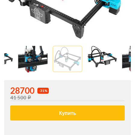
28700
-31%
41 500
Купить