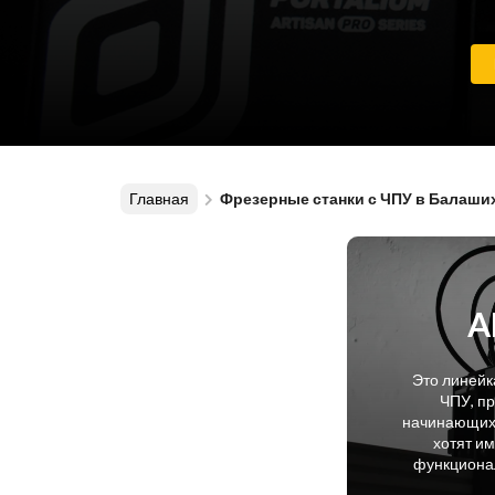
Главная
Фрезерные станки с ЧПУ в Балаши
A
Это линейк
ЧПУ, п
начинающих 
хотят и
функционал