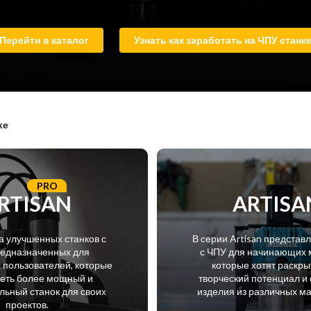
Перейти в каталог
Узнать как заработать на ЧПУ станк
хе
PRO
RTISAN
ARTISA
а улучшенных станков с
В серии Artisan представ
редназначенных для
с ЧПУ для начинающих 
пользователей, которые
которые хотят раскры
меть более мощный и
творческий потенциал и 
ьный станок для своих
изделия из различных м
проектов.