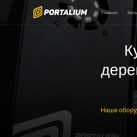
Главная
Ката
К
дере
Наше обору