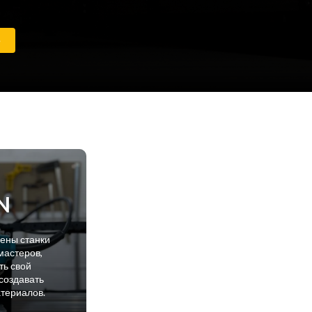
е
N
лены станки
мастеров,
ть свой
создавать
атериалов.