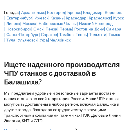
Города:
| Архангельск
| Белгород
| Брянск
| Владимир
| Воронеж
| Екатеринбург
| Ижевск
| Казань
| Краснодар
| Красноярск
| Курск
| Липецк
| Москва
| Набережные Челны
| Нижний Новгород
| Новосибирск
| Омск
| Пенза
| Пермь
| Ростов-на-Дону
| Самара
| Санкт-Петербург
| Саратов
| Тамбов
| Тверь
| Тольятти
| Томск
| Тула
| Ульяновск
| Уфа
| Челябинск
Ищете надежного производителя
ЧПУ станков с доставкой в
Балашиха?
Мы предлагаем удобные и безопасные варианты доставки
наших станков по всей территории России. Наши ЧПУ станки
могут быть доставлены в любой регион, включая Балашиха и
другие города, благодаря сотрудничеству с ведущими
транспортными компаниями, такими как ПЭК, Деловые Линии,
Энергия, КИТ и GTD.