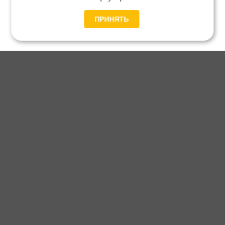
ПРИНЯТЬ
Главная
Каталог
Блог
Доставка и оплата
Контакты
Каталог станков:
Для дома
3D обработка
Для балясин