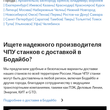
Города:
| Архангельск
| Белгород
| Брянск
| Владимир
| Воронеж
| Екатеринбург
| Ижевск
| Казань
| Краснодар
| Красноярск
| Курск
| Липецк
| Москва
| Набережные Челны
| Нижний Новгород
| Новосибирск
| Омск
| Пенза
| Пермь
| Ростов-на-Дону
| Самара
| Санкт-Петербург
| Саратов
| Тамбов
| Тверь
| Тольятти
| Томск
| Тула
| Ульяновск
| Уфа
| Челябинск
Ищете надежного производителя
ЧПУ станков с доставкой в
Бодайбо?
Мы предлагаем удобные и безопасные варианты доставки
наших станков по всей территории России. Наши ЧПУ станки
могут быть доставлены в любой регион, включая Бодайбо и
другие города, благодаря сотрудничеству с ведущими
транспортными компаниями, такими как ПЭК, Деловые Линии,
Энергия, КИТ и GTD.
Подробнее о доставке в Бодайбо