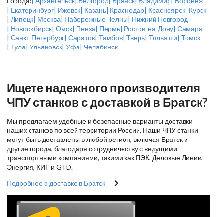
Города:
| Архангельск
| Белгород
| Брянск
| Владимир
| Воронеж
| Екатеринбург
| Ижевск
| Казань
| Краснодар
| Красноярск
| Курск
| Липецк
| Москва
| Набережные Челны
| Нижний Новгород
| Новосибирск
| Омск
| Пенза
| Пермь
| Ростов-на-Дону
| Самара
| Санкт-Петербург
| Саратов
| Тамбов
| Тверь
| Тольятти
| Томск
| Тула
| Ульяновск
| Уфа
| Челябинск
Ищете надежного производителя
ЧПУ станков с доставкой в Братск?
Мы предлагаем удобные и безопасные варианты доставки
наших станков по всей территории России. Наши ЧПУ станки
могут быть доставлены в любой регион, включая Братск и
другие города, благодаря сотрудничеству с ведущими
транспортными компаниями, такими как ПЭК, Деловые Линии,
Энергия, КИТ и GTD.
Подробнее о доставке в Братск