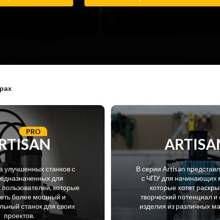
арах
PRO
RTISAN
ARTISA
а улучшенных станков с
В серии Artisan представ
редназначенных для
с ЧПУ для начинающих 
пользователей, которые
которые хотят раскры
меть более мощный и
творческий потенциал и 
ьный станок для своих
изделия из различных м
проектов.