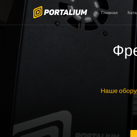
Главная
Ката
Фре
Наше обору