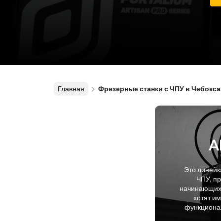
Главная
Фрезерные станки с ЧПУ в Чебокс
A
Это линейк
ЧПУ, п
начинающих 
хотят и
функционал