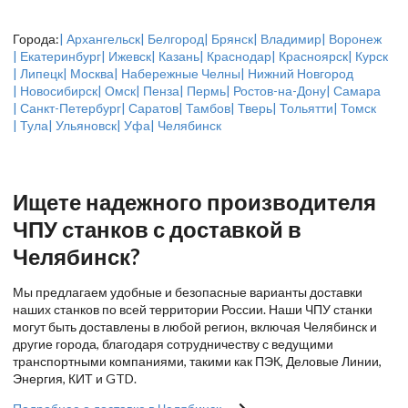
Города:
| Архангельск
| Белгород
| Брянск
| Владимир
| Воронеж
| Екатеринбург
| Ижевск
| Казань
| Краснодар
| Красноярск
| Курск
| Липецк
| Москва
| Набережные Челны
| Нижний Новгород
| Новосибирск
| Омск
| Пенза
| Пермь
| Ростов-на-Дону
| Самара
| Санкт-Петербург
| Саратов
| Тамбов
| Тверь
| Тольятти
| Томск
| Тула
| Ульяновск
| Уфа
| Челябинск
Ищете надежного производителя
ЧПУ станков с доставкой в
Челябинск?
Мы предлагаем удобные и безопасные варианты доставки
наших станков по всей территории России. Наши ЧПУ станки
могут быть доставлены в любой регион, включая Челябинск и
другие города, благодаря сотрудничеству с ведущими
транспортными компаниями, такими как ПЭК, Деловые Линии,
Энергия, КИТ и GTD.