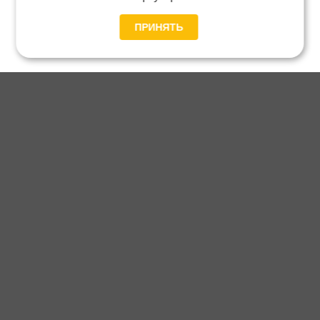
ПРИНЯТЬ
Главная
Каталог
Блог
Доставка и оплата
Контакты
Каталог станков:
Для дома
3D обработка
Для балясин