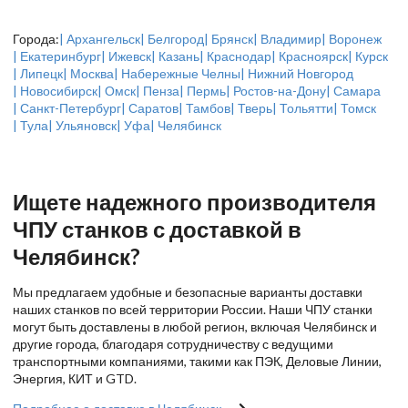
Города:
| Архангельск
| Белгород
| Брянск
| Владимир
| Воронеж
| Екатеринбург
| Ижевск
| Казань
| Краснодар
| Красноярск
| Курск
| Липецк
| Москва
| Набережные Челны
| Нижний Новгород
| Новосибирск
| Омск
| Пенза
| Пермь
| Ростов-на-Дону
| Самара
| Санкт-Петербург
| Саратов
| Тамбов
| Тверь
| Тольятти
| Томск
| Тула
| Ульяновск
| Уфа
| Челябинск
Ищете надежного производителя
ЧПУ станков с доставкой в
Челябинск?
Мы предлагаем удобные и безопасные варианты доставки
наших станков по всей территории России. Наши ЧПУ станки
могут быть доставлены в любой регион, включая Челябинск и
другие города, благодаря сотрудничеству с ведущими
транспортными компаниями, такими как ПЭК, Деловые Линии,
Энергия, КИТ и GTD.