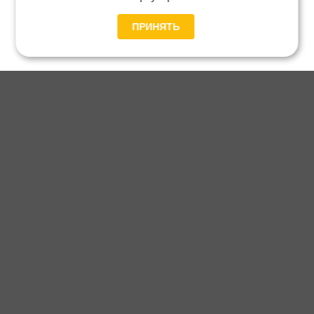
ПРИНЯТЬ
Главная
Каталог
Блог
Доставка и оплата
Контакты
Каталог станков:
Для дома
3D обработка
Для балясин