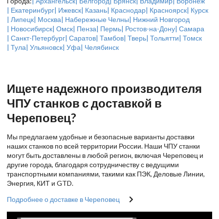
Города:
| Архангельск
| Белгород
| Брянск
| Владимир
| Воронеж
| Екатеринбург
| Ижевск
| Казань
| Краснодар
| Красноярск
| Курск
| Липецк
| Москва
| Набережные Челны
| Нижний Новгород
| Новосибирск
| Омск
| Пенза
| Пермь
| Ростов-на-Дону
| Самара
| Санкт-Петербург
| Саратов
| Тамбов
| Тверь
| Тольятти
| Томск
| Тула
| Ульяновск
| Уфа
| Челябинск
Ищете надежного производителя
ЧПУ станков с доставкой в
Череповец?
Мы предлагаем удобные и безопасные варианты доставки
наших станков по всей территории России. Наши ЧПУ станки
могут быть доставлены в любой регион, включая Череповец и
другие города, благодаря сотрудничеству с ведущими
транспортными компаниями, такими как ПЭК, Деловые Линии,
Энергия, КИТ и GTD.
Подробнее о доставке в Череповец