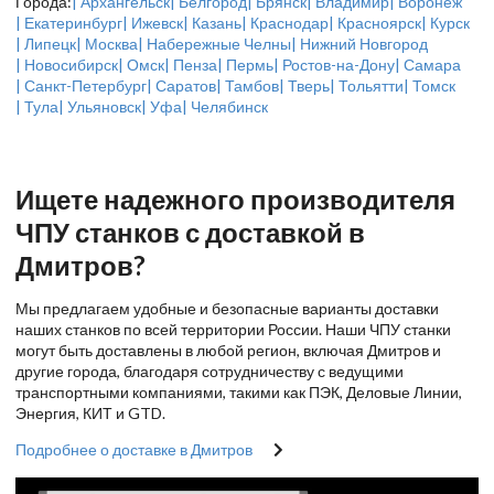
Города:
| Архангельск
| Белгород
| Брянск
| Владимир
| Воронеж
| Екатеринбург
| Ижевск
| Казань
| Краснодар
| Красноярск
| Курск
| Липецк
| Москва
| Набережные Челны
| Нижний Новгород
| Новосибирск
| Омск
| Пенза
| Пермь
| Ростов-на-Дону
| Самара
| Санкт-Петербург
| Саратов
| Тамбов
| Тверь
| Тольятти
| Томск
| Тула
| Ульяновск
| Уфа
| Челябинск
Ищете надежного производителя
ЧПУ станков с доставкой в
Дмитров?
Мы предлагаем удобные и безопасные варианты доставки
наших станков по всей территории России. Наши ЧПУ станки
могут быть доставлены в любой регион, включая Дмитров и
другие города, благодаря сотрудничеству с ведущими
транспортными компаниями, такими как ПЭК, Деловые Линии,
Энергия, КИТ и GTD.
Подробнее о доставке в Дмитров