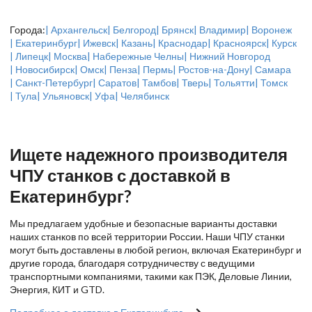
Города:
| Архангельск
| Белгород
| Брянск
| Владимир
| Воронеж
| Екатеринбург
| Ижевск
| Казань
| Краснодар
| Красноярск
| Курск
| Липецк
| Москва
| Набережные Челны
| Нижний Новгород
| Новосибирск
| Омск
| Пенза
| Пермь
| Ростов-на-Дону
| Самара
| Санкт-Петербург
| Саратов
| Тамбов
| Тверь
| Тольятти
| Томск
| Тула
| Ульяновск
| Уфа
| Челябинск
Ищете надежного производителя
ЧПУ станков с доставкой в
Екатеринбург?
Мы предлагаем удобные и безопасные варианты доставки
наших станков по всей территории России. Наши ЧПУ станки
могут быть доставлены в любой регион, включая Екатеринбург и
другие города, благодаря сотрудничеству с ведущими
транспортными компаниями, такими как ПЭК, Деловые Линии,
Энергия, КИТ и GTD.