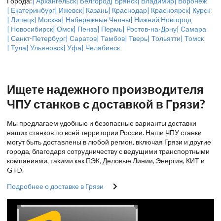
Города:
| Архангельск
| Белгород
| Брянск
| Владимир
| Воронеж
| Екатеринбург
| Ижевск
| Казань
| Краснодар
| Красноярск
| Курск
| Липецк
| Москва
| Набережные Челны
| Нижний Новгород
| Новосибирск
| Омск
| Пенза
| Пермь
| Ростов-на-Дону
| Самара
| Санкт-Петербург
| Саратов
| Тамбов
| Тверь
| Тольятти
| Томск
| Тула
| Ульяновск
| Уфа
| Челябинск
Ищете надежного производителя
ЧПУ станков с доставкой в Грязи?
Мы предлагаем удобные и безопасные варианты доставки
наших станков по всей территории России. Наши ЧПУ станки
могут быть доставлены в любой регион, включая Грязи и другие
города, благодаря сотрудничеству с ведущими транспортными
компаниями, такими как ПЭК, Деловые Линии, Энергия, КИТ и
GTD.
Подробнее о доставке в Грязи