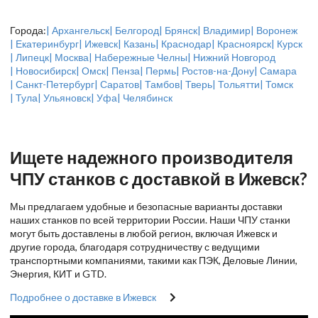
Города:
| Архангельск
| Белгород
| Брянск
| Владимир
| Воронеж
| Екатеринбург
| Ижевск
| Казань
| Краснодар
| Красноярск
| Курск
| Липецк
| Москва
| Набережные Челны
| Нижний Новгород
| Новосибирск
| Омск
| Пенза
| Пермь
| Ростов-на-Дону
| Самара
| Санкт-Петербург
| Саратов
| Тамбов
| Тверь
| Тольятти
| Томск
| Тула
| Ульяновск
| Уфа
| Челябинск
Ищете надежного производителя
ЧПУ станков с доставкой в Ижевск?
Мы предлагаем удобные и безопасные варианты доставки
наших станков по всей территории России. Наши ЧПУ станки
могут быть доставлены в любой регион, включая Ижевск и
другие города, благодаря сотрудничеству с ведущими
транспортными компаниями, такими как ПЭК, Деловые Линии,
Энергия, КИТ и GTD.
Подробнее о доставке в Ижевск