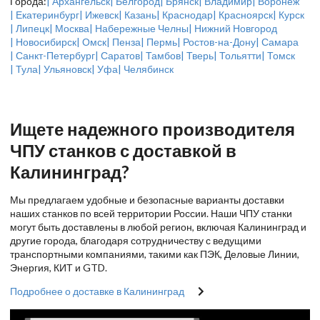
Города:
| Архангельск
| Белгород
| Брянск
| Владимир
| Воронеж
| Екатеринбург
| Ижевск
| Казань
| Краснодар
| Красноярск
| Курск
| Липецк
| Москва
| Набережные Челны
| Нижний Новгород
| Новосибирск
| Омск
| Пенза
| Пермь
| Ростов-на-Дону
| Самара
| Санкт-Петербург
| Саратов
| Тамбов
| Тверь
| Тольятти
| Томск
| Тула
| Ульяновск
| Уфа
| Челябинск
Ищете надежного производителя
ЧПУ станков с доставкой в
Калининград?
Мы предлагаем удобные и безопасные варианты доставки
наших станков по всей территории России. Наши ЧПУ станки
могут быть доставлены в любой регион, включая Калининград и
другие города, благодаря сотрудничеству с ведущими
транспортными компаниями, такими как ПЭК, Деловые Линии,
Энергия, КИТ и GTD.
Подробнее о доставке в Калининград