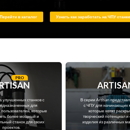
Перейти в каталог
Узнать как заработать на ЧПУ станк
PRO
RTISAN
ARTISA
а улучшенных станков с
В серии Artisan представ
редназначенных для
с ЧПУ для начинающих 
пользователей, которые
которые хотят раскры
меть более мощный и
творческий потенциал и 
ьный станок для своих
изделия из различных м
проектов.