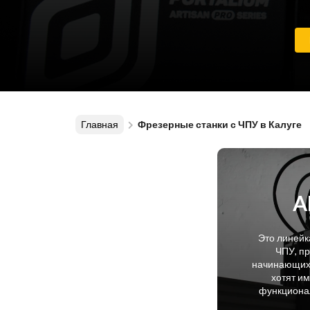
Главная
Фрезерные станки с ЧПУ в Калуге
A
Это линейк
ЧПУ, п
начинающих 
хотят и
функционал