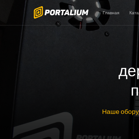
Главная
Ката
де
п
Наше обору