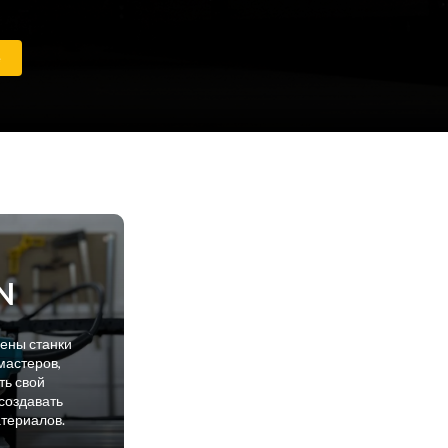
е
N
лены станки
мастеров,
ть свой
создавать
атериалов.