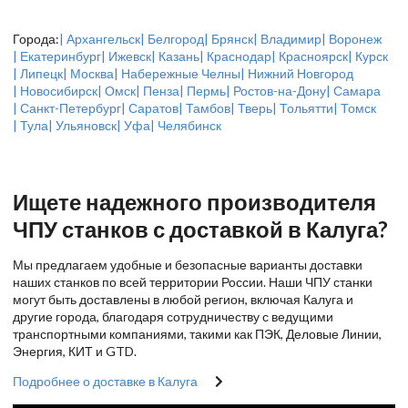
Города:
| Архангельск
| Белгород
| Брянск
| Владимир
| Воронеж
| Екатеринбург
| Ижевск
| Казань
| Краснодар
| Красноярск
| Курск
| Липецк
| Москва
| Набережные Челны
| Нижний Новгород
| Новосибирск
| Омск
| Пенза
| Пермь
| Ростов-на-Дону
| Самара
| Санкт-Петербург
| Саратов
| Тамбов
| Тверь
| Тольятти
| Томск
| Тула
| Ульяновск
| Уфа
| Челябинск
Ищете надежного производителя
ЧПУ станков с доставкой в Калуга?
Мы предлагаем удобные и безопасные варианты доставки
наших станков по всей территории России. Наши ЧПУ станки
могут быть доставлены в любой регион, включая Калуга и
другие города, благодаря сотрудничеству с ведущими
транспортными компаниями, такими как ПЭК, Деловые Линии,
Энергия, КИТ и GTD.
Подробнее о доставке в Калуга