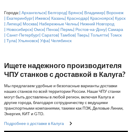
Города:
| Архангельск
| Белгород
| Брянск
| Владимир
| Воронеж
| Екатеринбург
| Ижевск
| Казань
| Краснодар
| Красноярск
| Курск
| Липецк
| Москва
| Набережные Челны
| Нижний Новгород
| Новосибирск
| Омск
| Пенза
| Пермь
| Ростов-на-Дону
| Самара
| Санкт-Петербург
| Саратов
| Тамбов
| Тверь
| Тольятти
| Томск
| Тула
| Ульяновск
| Уфа
| Челябинск
Ищете надежного производителя
ЧПУ станков с доставкой в Калуга?
Мы предлагаем удобные и безопасные варианты доставки
наших станков по всей территории России. Наши ЧПУ станки
могут быть доставлены в любой регион, включая Калуга и
другие города, благодаря сотрудничеству с ведущими
транспортными компаниями, такими как ПЭК, Деловые Линии,
Энергия, КИТ и GTD.
Подробнее о доставке в Калуга