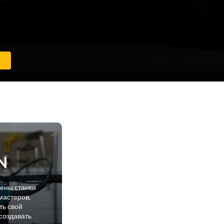
е
N
лены станки
мастеров,
ть свой
создавать