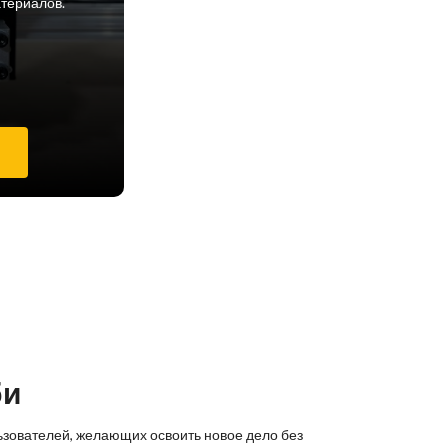
атериалов.
е
би
ьзователей, желающих освоить новое дело без