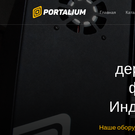
Главная
Ката
де
Инд
Наше обору