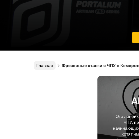
Главная
Фрезерные станки с ЧПУ в Кемеро
A
Это линейк
ЧПУ, п
начинающих 
хотят и