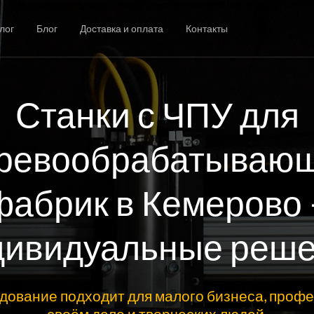
лог
Блог
Доставка и оплата
Контакты
Станки с ЧПУ для
ревообрабатываю
фабрик в Кемерово 
ивидуальные реш
дование подходит для малого бизнеса, профе
своём деле и творческих людей.