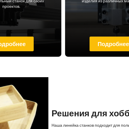
ьный станок для своих
изделия из различных м
проектов.
одробнее
Подробне
Решения для хоб
Наша линейка станков подходит для пол