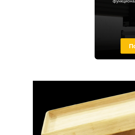
функционал
П