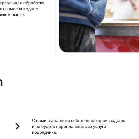
версальны в обработке
ют самое выгодное
йском рынке.
m
С нами вы начнете собственное производство
и не будете переплачивать за услуги
подрядчика.