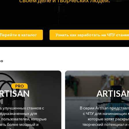
Перейти в каталог
Узнать как заработать на ЧПУ станк
во
PRO
RTISAN
ARTISA
а улучшенных станков с
В серии Artisan представ
редназначенных для
с ЧПУ для начинающих 
пользователей, которые
которые хотят раскры
меть более мощный и
творческий потенциал и 