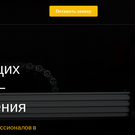
Оставить заявку
щих
–
ения
ссионалов в