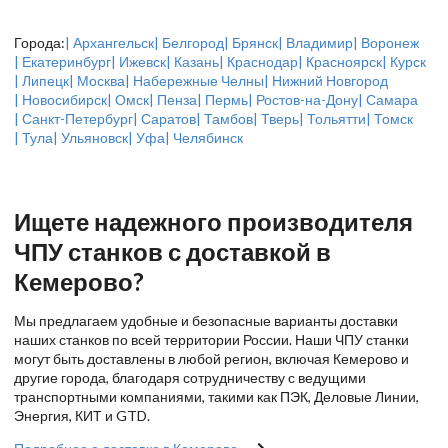
Города:
| Архангельск
| Белгород
| Брянск
| Владимир
| Воронеж
| Екатеринбург
| Ижевск
| Казань
| Краснодар
| Красноярск
| Курск
| Липецк
| Москва
| Набережные Челны
| Нижний Новгород
| Новосибирск
| Омск
| Пенза
| Пермь
| Ростов-на-Дону
| Самара
| Санкт-Петербург
| Саратов
| Тамбов
| Тверь
| Тольятти
| Томск
| Тула
| Ульяновск
| Уфа
| Челябинск
Ищете надежного производителя
ЧПУ станков с доставкой в
Кемерово?
Мы предлагаем удобные и безопасные варианты доставки
наших станков по всей территории России. Наши ЧПУ станки
могут быть доставлены в любой регион, включая Кемерово и
другие города, благодаря сотрудничеству с ведущими
транспортными компаниями, такими как ПЭК, Деловые Линии,
Энергия, КИТ и GTD.