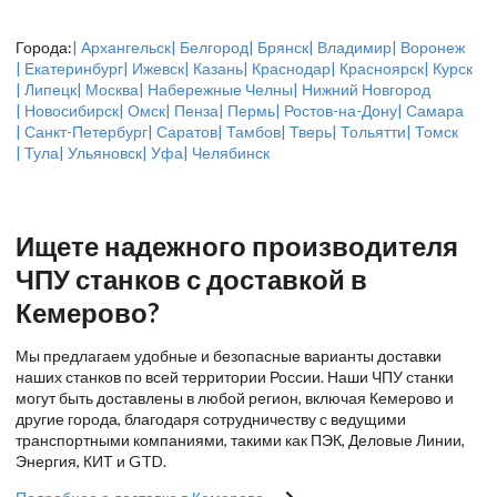
Города:
| Архангельск
| Белгород
| Брянск
| Владимир
| Воронеж
| Екатеринбург
| Ижевск
| Казань
| Краснодар
| Красноярск
| Курск
| Липецк
| Москва
| Набережные Челны
| Нижний Новгород
| Новосибирск
| Омск
| Пенза
| Пермь
| Ростов-на-Дону
| Самара
| Санкт-Петербург
| Саратов
| Тамбов
| Тверь
| Тольятти
| Томск
| Тула
| Ульяновск
| Уфа
| Челябинск
Ищете надежного производителя
ЧПУ станков с доставкой в
Кемерово?
Мы предлагаем удобные и безопасные варианты доставки
наших станков по всей территории России. Наши ЧПУ станки
могут быть доставлены в любой регион, включая Кемерово и
другие города, благодаря сотрудничеству с ведущими
транспортными компаниями, такими как ПЭК, Деловые Линии,
Энергия, КИТ и GTD.