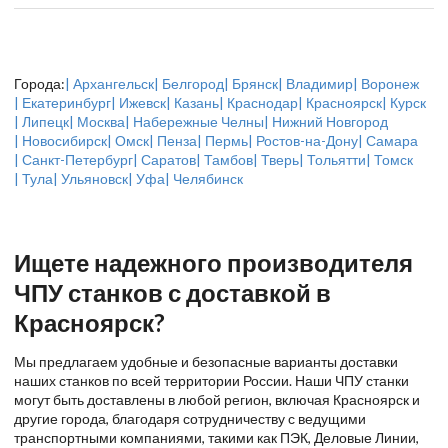
Города:
| Архангельск
| Белгород
| Брянск
| Владимир
| Воронеж
| Екатеринбург
| Ижевск
| Казань
| Краснодар
| Красноярск
| Курск
| Липецк
| Москва
| Набережные Челны
| Нижний Новгород
| Новосибирск
| Омск
| Пенза
| Пермь
| Ростов-на-Дону
| Самара
| Санкт-Петербург
| Саратов
| Тамбов
| Тверь
| Тольятти
| Томск
| Тула
| Ульяновск
| Уфа
| Челябинск
Ищете надежного производителя
ЧПУ станков с доставкой в
Красноярск?
Мы предлагаем удобные и безопасные варианты доставки
наших станков по всей территории России. Наши ЧПУ станки
могут быть доставлены в любой регион, включая Красноярск и
другие города, благодаря сотрудничеству с ведущими
транспортными компаниями, такими как ПЭК, Деловые Линии,