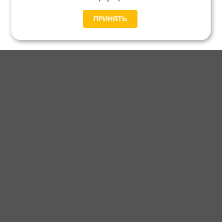
ПРИНЯТЬ
Главная
Каталог
Блог
Доставка и оплата
Контакты
Каталог станков:
Для дома
3D обработка
Для балясин