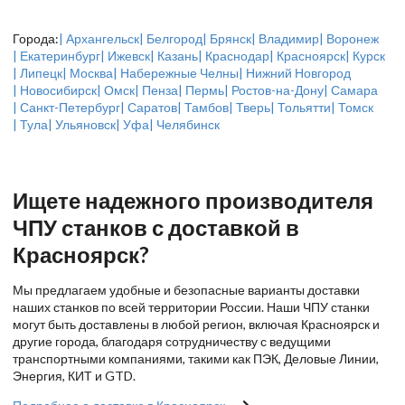
Города:
| Архангельск
| Белгород
| Брянск
| Владимир
| Воронеж
| Екатеринбург
| Ижевск
| Казань
| Краснодар
| Красноярск
| Курск
| Липецк
| Москва
| Набережные Челны
| Нижний Новгород
| Новосибирск
| Омск
| Пенза
| Пермь
| Ростов-на-Дону
| Самара
| Санкт-Петербург
| Саратов
| Тамбов
| Тверь
| Тольятти
| Томск
| Тула
| Ульяновск
| Уфа
| Челябинск
Ищете надежного производителя
ЧПУ станков с доставкой в
Красноярск?
Мы предлагаем удобные и безопасные варианты доставки
наших станков по всей территории России. Наши ЧПУ станки
могут быть доставлены в любой регион, включая Красноярск и
другие города, благодаря сотрудничеству с ведущими
транспортными компаниями, такими как ПЭК, Деловые Линии,
Энергия, КИТ и GTD.