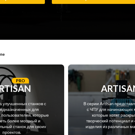
але
PRO
RTISAN
ARTISA
а улучшенных станков с
В серии Artisan представ
редназначенных для
с ЧПУ для начинающих 
пользователей, которые
которые хотят раскры
меть более мощный и
творческий потенциал и 
ьный станок для своих
изделия из различных м
проектов.