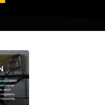
N
лены станки
мастеров,
ть свой
создавать
атериалов.