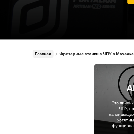
Главная
Фрезерные станки с ЧПУ в Махачк
A
Это линейк
ЧПУ, п
начинающих 
хотят и
функционал