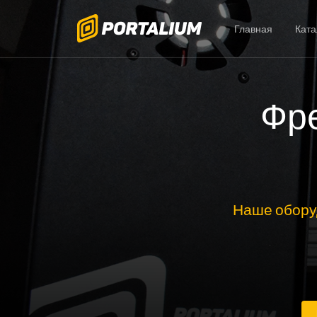
Главная
Ката
Фре
Наше обору