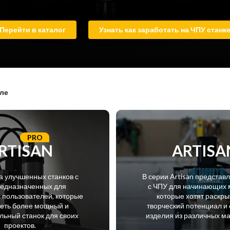
Перейти в каталог
Узнать как заработать на ЧПУ станк
але
PRO
RTISAN
ARTISA
а улучшенных станков с
В серии Artisan представ
редназначенных для
с ЧПУ для начинающих 
пользователей, которые
которые хотят раскры
меть более мощный и
творческий потенциал и 
ьный станок для своих
изделия из различных м
проектов.