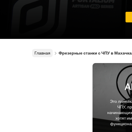
Главная
Фрезерные станки с ЧПУ в Махачк
A
Это линейк
ЧПУ, п
начинающих 
хотят и
функционал