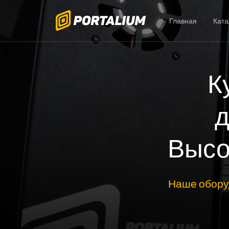
Главная
Ката
К
д
Высо
Наше обору