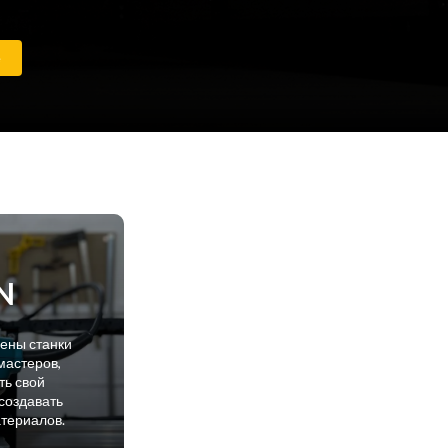
е
N
лены станки
мастеров,
ть свой
создавать
атериалов.