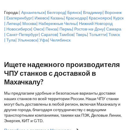
Города:
| Архангельск
| Белгород
| Брянск
| Владимир
| Воронеж
| Екатеринбург
| Ижевск
| Казань
| Краснодар
| Красноярск
| Курск
| Липецк
| Москва
| Набережные Челны
| Нижний Новгород
| Новосибирск
| Омск
| Пенза
| Пермь
| Ростов-на-Дону
| Самара
| Санкт-Петербург
| Саратов
| Тамбов
| Тверь
| Тольятти
| Томск
| Тула
| Ульяновск
| Уфа
| Челябинск
Ищете надежного производителя
ЧПУ станков с доставкой в
Махачкалу?
Мы предлагаем удобные и безопасные варианты доставки
наших станков по всей территории России. Наши ЧПУ станки
могут быть доставлены в любой регион, включая Махачкалу и
другие города, благодаря сотрудничеству с ведущими
транспортными компаниями, такими как ПЭК, Деловые Линии,
Энергия, КИТ и GTD.