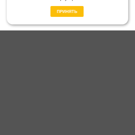
ПРИНЯТЬ
Главная
Каталог
Блог
Доставка и оплата
Контакты
Каталог станков:
Для дома
3D обработка
Для балясин