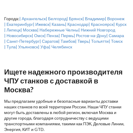
Города:
| Архангельск
| Белгород
| Брянск
| Владимир
| Воронеж
| Екатеринбург
| Ижевск
| Казань
| Краснодар
| Красноярск
| Курск
| Липецк
| Москва
| Набережные Челны
| Нижний Новгород
| Новосибирск
| Омск
| Пенза
| Пермь
| Ростов-на-Дону
| Самара
| Санкт-Петербург
| Саратов
| Тамбов
| Тверь
| Тольятти
| Томск
| Тула
| Ульяновск
| Уфа
| Челябинск
Ищете надежного производителя
ЧПУ станков с доставкой в
Москва?
Мы предлагаем удобные и безопасные варианты доставки
наших станков по всей территории России. Наши ЧПУ станки
могут быть доставлены в любой регион, включая Москва и
другие города, благодаря сотрудничеству с ведущими
транспортными компаниями, такими как ПЭК, Деловые Линии,
Энергия, КИТ и GTD.