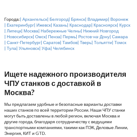
Города:
| Архангельск
| Белгород
| Брянск
| Владимир
| Воронеж
| Екатеринбург
| Ижевск
| Казань
| Краснодар
| Красноярск
| Курск
| Липецк
| Москва
| Набережные Челны
| Нижний Новгород
| Новосибирск
| Омск
| Пенза
| Пермь
| Ростов-на-Дону
| Самара
| Санкт-Петербург
| Саратов
| Тамбов
| Тверь
| Тольятти
| Томск
| Тула
| Ульяновск
| Уфа
| Челябинск
Ищете надежного производителя
ЧПУ станков с доставкой в
Москва?
Мы предлагаем удобные и безопасные варианты доставки
наших станков по всей территории России. Наши ЧПУ станки
могут быть доставлены в любой регион, включая Москва и
другие города, благодаря сотрудничеству с ведущими
транспортными компаниями, такими как ПЭК, Деловые Линии,
Энергия, КИТ и GTD.