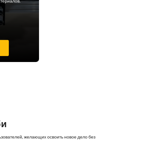
атериалов.
е
би
ьзователей, желающих освоить новое дело без