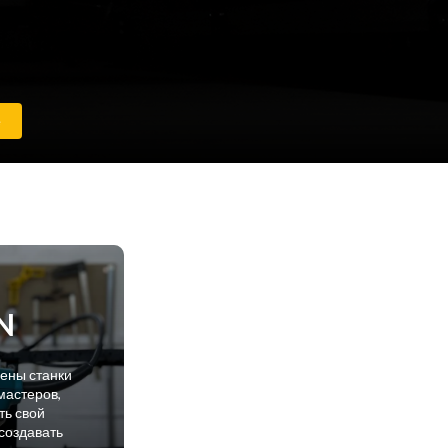
е
N
лены станки
мастеров,
ть свой
создавать