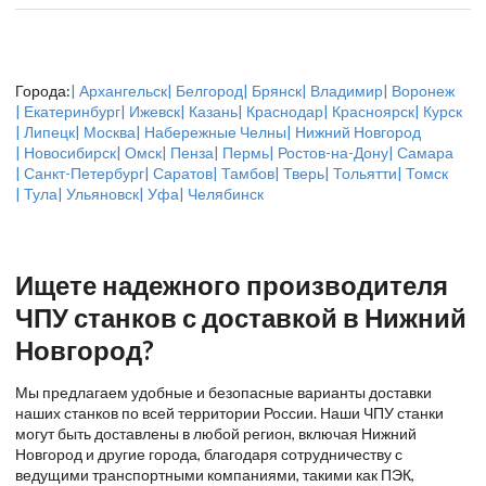
Города:
| Архангельск
| Белгород
| Брянск
| Владимир
| Воронеж
| Екатеринбург
| Ижевск
| Казань
| Краснодар
| Красноярск
| Курск
| Липецк
| Москва
| Набережные Челны
| Нижний Новгород
| Новосибирск
| Омск
| Пенза
| Пермь
| Ростов-на-Дону
| Самара
| Санкт-Петербург
| Саратов
| Тамбов
| Тверь
| Тольятти
| Томск
| Тула
| Ульяновск
| Уфа
| Челябинск
Ищете надежного производителя
ЧПУ станков с доставкой в Нижний
Новгород?
Мы предлагаем удобные и безопасные варианты доставки
наших станков по всей территории России. Наши ЧПУ станки
могут быть доставлены в любой регион, включая Нижний
Новгород и другие города, благодаря сотрудничеству с
ведущими транспортными компаниями, такими как ПЭК,