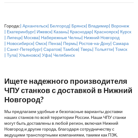
Города:
| Архангельск
| Белгород
| Брянск
| Владимир
| Воронеж
| Екатеринбург
| Ижевск
| Казань
| Краснодар
| Красноярск
| Курск
| Липецк
| Москва
| Набережные Челны
| Нижний Новгород
| Новосибирск
| Омск
| Пенза
| Пермь
| Ростов-на-Дону
| Самара
| Санкт-Петербург
| Саратов
| Тамбов
| Тверь
| Тольятти
| Томск
| Тула
| Ульяновск
| Уфа
| Челябинск
Ищете надежного производителя
ЧПУ станков с доставкой в Нижний
Новгород?
Мы предлагаем удобные и безопасные варианты доставки
наших станков по всей территории России. Наши ЧПУ станки
могут быть доставлены в любой регион, включая Нижний
Новгород и другие города, благодаря сотрудничеству с
ведущими транспортными компаниями, такими как ПЭК,