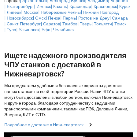
Города:
| Архангельск
| Белгород
| Брянск
| Владимир
| Воронеж
| Екатеринбург
| Ижевск
| Казань
| Краснодар
| Красноярск
| Курск
| Липецк
| Москва
| Набережные Челны
| Нижний Новгород
| Новосибирск
| Омск
| Пенза
| Пермь
| Ростов-на-Дону
| Самара
| Санкт-Петербург
| Саратов
| Тамбов
| Тверь
| Тольятти
| Томск
| Тула
| Ульяновск
| Уфа
| Челябинск
Ищете надежного производителя
ЧПУ станков с доставкой в
Нижневартовск?
Мы предлагаем удобные и безопасные варианты доставки
наших станков по всей территории России. Наши ЧПУ станки
могут быть доставлены в любой регион, включая Нижневартовск
и другие города, благодаря сотрудничеству с ведущими
транспортными компаниями, такими как ПЭК, Деловые Линии,
Энергия, КИТ и GTD.
Подробнее о доставке в Нижневартовск