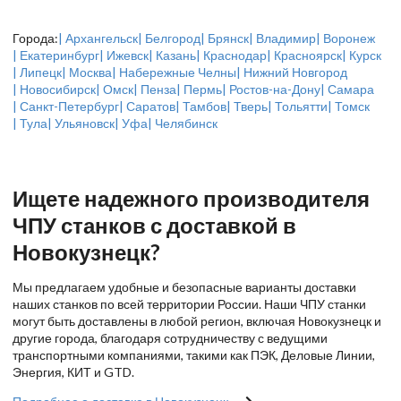
Города:
| Архангельск
| Белгород
| Брянск
| Владимир
| Воронеж
| Екатеринбург
| Ижевск
| Казань
| Краснодар
| Красноярск
| Курск
| Липецк
| Москва
| Набережные Челны
| Нижний Новгород
| Новосибирск
| Омск
| Пенза
| Пермь
| Ростов-на-Дону
| Самара
| Санкт-Петербург
| Саратов
| Тамбов
| Тверь
| Тольятти
| Томск
| Тула
| Ульяновск
| Уфа
| Челябинск
Ищете надежного производителя
ЧПУ станков с доставкой в
Новокузнецк?
Мы предлагаем удобные и безопасные варианты доставки
наших станков по всей территории России. Наши ЧПУ станки
могут быть доставлены в любой регион, включая Новокузнецк и
другие города, благодаря сотрудничеству с ведущими
транспортными компаниями, такими как ПЭК, Деловые Линии,
Энергия, КИТ и GTD.