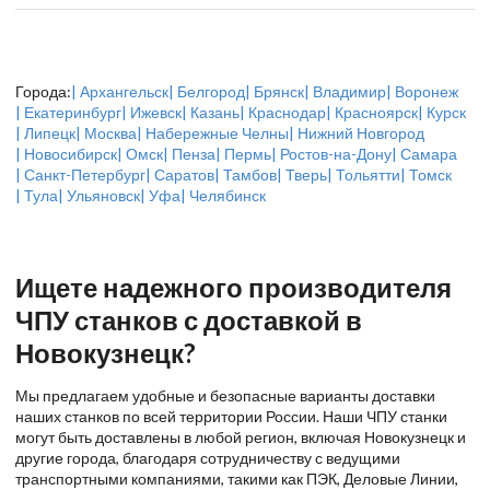
Города:
| Архангельск
| Белгород
| Брянск
| Владимир
| Воронеж
| Екатеринбург
| Ижевск
| Казань
| Краснодар
| Красноярск
| Курск
| Липецк
| Москва
| Набережные Челны
| Нижний Новгород
| Новосибирск
| Омск
| Пенза
| Пермь
| Ростов-на-Дону
| Самара
| Санкт-Петербург
| Саратов
| Тамбов
| Тверь
| Тольятти
| Томск
| Тула
| Ульяновск
| Уфа
| Челябинск
Ищете надежного производителя
ЧПУ станков с доставкой в
Новокузнецк?
Мы предлагаем удобные и безопасные варианты доставки
наших станков по всей территории России. Наши ЧПУ станки
могут быть доставлены в любой регион, включая Новокузнецк и
другие города, благодаря сотрудничеству с ведущими
транспортными компаниями, такими как ПЭК, Деловые Линии,