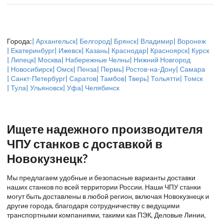
Города:
| Архангельск
| Белгород
| Брянск
| Владимир
| Воронеж
| Екатеринбург
| Ижевск
| Казань
| Краснодар
| Красноярск
| Курск
| Липецк
| Москва
| Набережные Челны
| Нижний Новгород
| Новосибирск
| Омск
| Пенза
| Пермь
| Ростов-на-Дону
| Самара
| Санкт-Петербург
| Саратов
| Тамбов
| Тверь
| Тольятти
| Томск
| Тула
| Ульяновск
| Уфа
| Челябинск
Ищете надежного производителя
ЧПУ станков с доставкой в
Новокузнецк?
Мы предлагаем удобные и безопасные варианты доставки
наших станков по всей территории России. Наши ЧПУ станки
могут быть доставлены в любой регион, включая Новокузнецк и
другие города, благодаря сотрудничеству с ведущими
транспортными компаниями, такими как ПЭК, Деловые Линии,