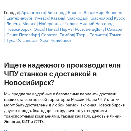
Города:
| Архангельск
| Белгород
| Брянск
| Владимир
| Воронеж
| Екатеринбург
| Ижевск
| Казань
| Краснодар
| Красноярск
| Курск
| Липецк
| Москва
| Набережные Челны
| Нижний Новгород
| Новосибирск
| Омск
| Пенза
| Пермь
| Ростов-на-Дону
| Самара
| Санкт-Петербург
| Саратов
| Тамбов
| Тверь
| Тольятти
| Томск
| Тула
| Ульяновск
| Уфа
| Челябинск
Ищете надежного производителя
ЧПУ станков с доставкой в
Новосибирск?
Мы предлагаем удобные и безопасные варианты доставки
наших станков по всей территории России. Наши ЧПУ станки
могут быть доставлены в любой регион, включая Новосибирск и
другие города, благодаря сотрудничеству с ведущими
транспортными компаниями, такими как ПЭК, Деловые Линии,
Энергия, КИТ и GTD.