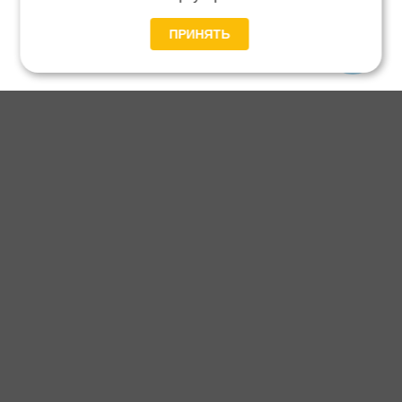
ПРИНЯТЬ
Главная
Каталог
Блог
Доставка и оплата
Контакты
Каталог станков:
Для дома
3D обработка
Для балясин