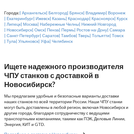
Города:
| Архангельск
| Белгород
| Брянск
| Владимир
| Воронеж
| Екатеринбург
| Ижевск
| Казань
| Краснодар
| Красноярск
| Курск
| Липецк
| Москва
| Набережные Челны
| Нижний Новгород
| Новосибирск
| Омск
| Пенза
| Пермь
| Ростов-на-Дону
| Самара
| Санкт-Петербург
| Саратов
| Тамбов
| Тверь
| Тольятти
| Томск
| Тула
| Ульяновск
| Уфа
| Челябинск
Ищете надежного производителя
ЧПУ станков с доставкой в
Новосибирск?
Мы предлагаем удобные и безопасные варианты доставки
наших станков по всей территории России. Наши ЧПУ станки
могут быть доставлены в любой регион, включая Новосибирск и
другие города, благодаря сотрудничеству с ведущими
транспортными компаниями, такими как ПЭК, Деловые Линии,
Энергия, КИТ и GTD.