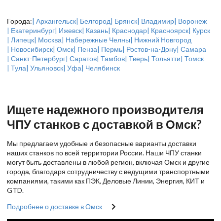
Города:
| Архангельск
| Белгород
| Брянск
| Владимир
| Воронеж
| Екатеринбург
| Ижевск
| Казань
| Краснодар
| Красноярск
| Курск
| Липецк
| Москва
| Набережные Челны
| Нижний Новгород
| Новосибирск
| Омск
| Пенза
| Пермь
| Ростов-на-Дону
| Самара
| Санкт-Петербург
| Саратов
| Тамбов
| Тверь
| Тольятти
| Томск
| Тула
| Ульяновск
| Уфа
| Челябинск
Ищете надежного производителя
ЧПУ станков с доставкой в Омск?
Мы предлагаем удобные и безопасные варианты доставки
наших станков по всей территории России. Наши ЧПУ станки
могут быть доставлены в любой регион, включая Омск и другие
города, благодаря сотрудничеству с ведущими транспортными
компаниями, такими как ПЭК, Деловые Линии, Энергия, КИТ и
GTD.
Подробнее о доставке в Омск