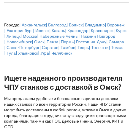
Города:
| Архангельск
| Белгород
| Брянск
| Владимир
| Воронеж
| Екатеринбург
| Ижевск
| Казань
| Краснодар
| Красноярск
| Курск
| Липецк
| Москва
| Набережные Челны
| Нижний Новгород
| Новосибирск
| Омск
| Пенза
| Пермь
| Ростов-на-Дону
| Самара
| Санкт-Петербург
| Саратов
| Тамбов
| Тверь
| Тольятти
| Томск
| Тула
| Ульяновск
| Уфа
| Челябинск
Ищете надежного производителя
ЧПУ станков с доставкой в Омск?
Мы предлагаем удобные и безопасные варианты доставки
наших станков по всей территории России. Наши ЧПУ станки
могут быть доставлены в любой регион, включая Омск и другие
города, благодаря сотрудничеству с ведущими транспортными
компаниями, такими как ПЭК, Деловые Линии, Энергия, КИТ и
GTD.