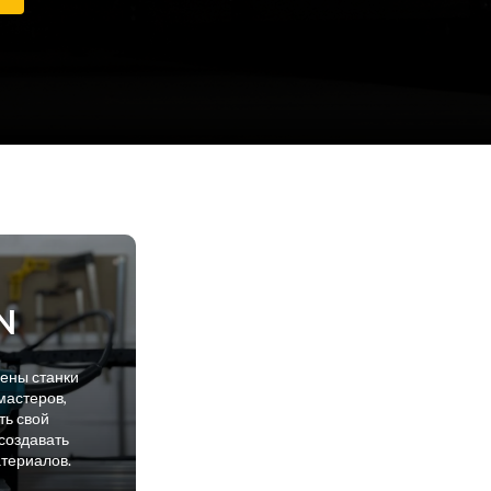
N
лены станки
мастеров,
ть свой
создавать
атериалов.