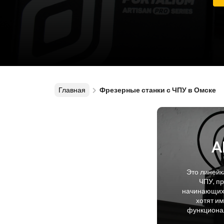
Главная
Фрезерные станки с ЧПУ в Омске
A
Это линейк
ЧПУ, п
начинающих 
хотят и
функционал