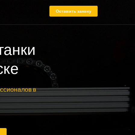
Оставить заявку
танки
ске
ссионалов в
е