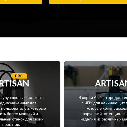
PRO
RTISAN
ARTISA
а улучшенных станков с
В серии Artisan представ
редназначенных для
с ЧПУ для начинающих 
пользователей, которые
которые хотят раскры
меть более мощный и
творческий потенциал и 
ьный станок для своих
изделия из различных м
проектов.