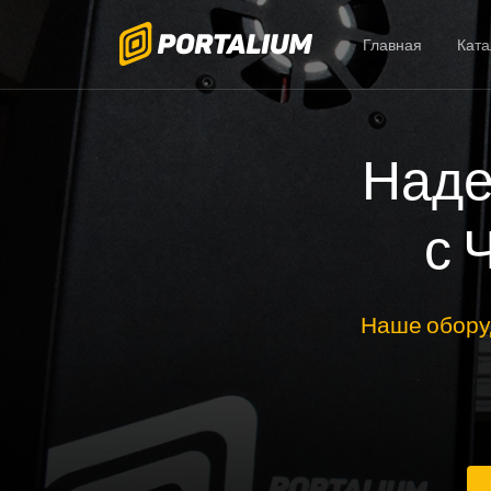
Главная
Ката
Наде
с 
Наше обору