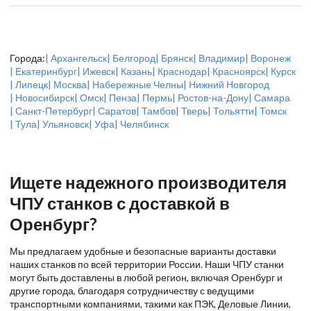
Города:
| Архангельск
| Белгород
| Брянск
| Владимир
| Воронеж
| Екатеринбург
| Ижевск
| Казань
| Краснодар
| Красноярск
| Курск
| Липецк
| Москва
| Набережные Челны
| Нижний Новгород
| Новосибирск
| Омск
| Пенза
| Пермь
| Ростов-на-Дону
| Самара
| Санкт-Петербург
| Саратов
| Тамбов
| Тверь
| Тольятти
| Томск
| Тула
| Ульяновск
| Уфа
| Челябинск
Ищете надежного производителя
ЧПУ станков с доставкой в
Оренбург?
Мы предлагаем удобные и безопасные варианты доставки
наших станков по всей территории России. Наши ЧПУ станки
могут быть доставлены в любой регион, включая Оренбург и
другие города, благодаря сотрудничеству с ведущими
транспортными компаниями, такими как ПЭК, Деловые Линии,