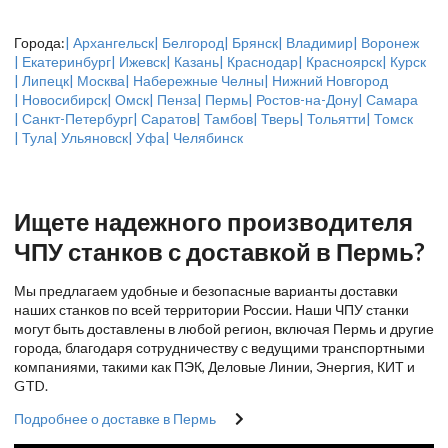
Города:
| Архангельск
| Белгород
| Брянск
| Владимир
| Воронеж
| Екатеринбург
| Ижевск
| Казань
| Краснодар
| Красноярск
| Курск
| Липецк
| Москва
| Набережные Челны
| Нижний Новгород
| Новосибирск
| Омск
| Пенза
| Пермь
| Ростов-на-Дону
| Самара
| Санкт-Петербург
| Саратов
| Тамбов
| Тверь
| Тольятти
| Томск
| Тула
| Ульяновск
| Уфа
| Челябинск
Ищете надежного производителя
ЧПУ станков с доставкой в Пермь?
Мы предлагаем удобные и безопасные варианты доставки
наших станков по всей территории России. Наши ЧПУ станки
могут быть доставлены в любой регион, включая Пермь и другие
города, благодаря сотрудничеству с ведущими транспортными
компаниями, такими как ПЭК, Деловые Линии, Энергия, КИТ и
GTD.
Подробнее о доставке в Пермь