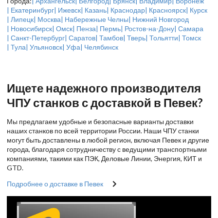
Города:
| Архангельск
| Белгород
| Брянск
| Владимир
| Воронеж
| Екатеринбург
| Ижевск
| Казань
| Краснодар
| Красноярск
| Курск
| Липецк
| Москва
| Набережные Челны
| Нижний Новгород
| Новосибирск
| Омск
| Пенза
| Пермь
| Ростов-на-Дону
| Самара
| Санкт-Петербург
| Саратов
| Тамбов
| Тверь
| Тольятти
| Томск
| Тула
| Ульяновск
| Уфа
| Челябинск
Ищете надежного производителя
ЧПУ станков с доставкой в Певек?
Мы предлагаем удобные и безопасные варианты доставки
наших станков по всей территории России. Наши ЧПУ станки
могут быть доставлены в любой регион, включая Певек и другие
города, благодаря сотрудничеству с ведущими транспортными
компаниями, такими как ПЭК, Деловые Линии, Энергия, КИТ и
GTD.
Подробнее о доставке в Певек